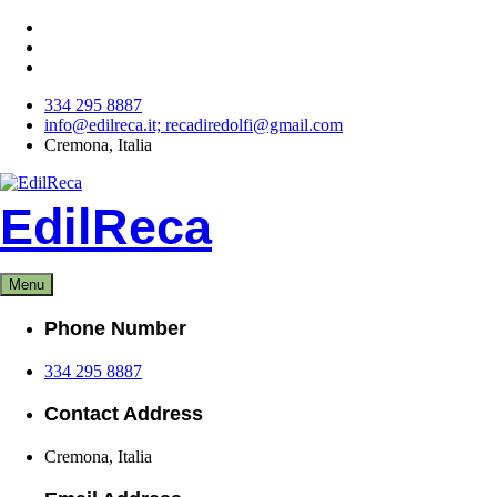
Skip
to
content
334 295 8887
info@edilreca.it; recadiredolfi@gmail.com
Cremona, Italia
EdilReca
Menu
Phone Number
334 295 8887
Contact Address
Cremona, Italia