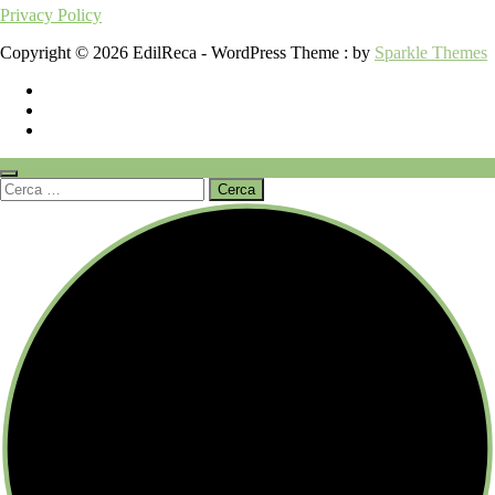
Privacy Policy
Copyright © 2026 EdilReca - WordPress Theme : by
Sparkle Themes
Ricerca
per: