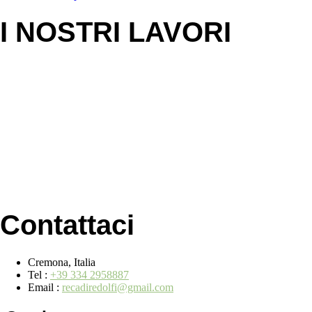
I NOSTRI LAVORI
Contattaci
Cremona, Italia
Tel :
+39 334 2958887
Email :
recadiredolfi@gmail.com