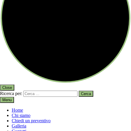
Close
Ricerca per:
Menu
Home
Chi siamo
Chiedi un preventivo
Galleria