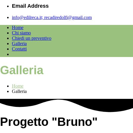
Email Address
info@edilreca.it; recadiredolfi@gmail.com
Home
Chi siamo
Chiedi un preventivo
Galleria
Contatti
Galleria
Home
Galleria
Progetto "Bruno"